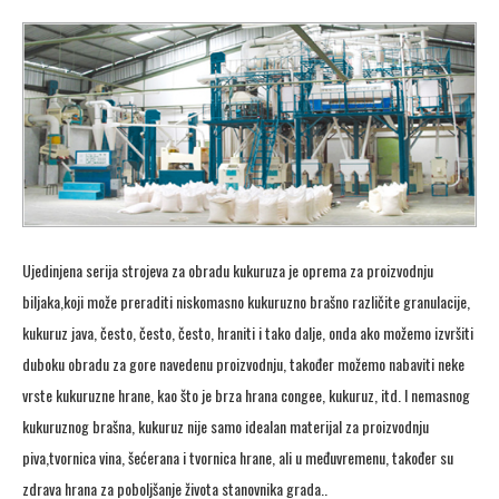
Ujedinjena serija strojeva za obradu kukuruza je oprema za proizvodnju
biljaka,koji može preraditi niskomasno kukuruzno brašno različite granulacije,
kukuruz java, često, često, često, hraniti i tako dalje, onda ako možemo izvršiti
duboku obradu za gore navedenu proizvodnju, također možemo nabaviti neke
vrste kukuruzne hrane, kao što je brza hrana congee, kukuruz, itd. I nemasnog
kukuruznog brašna, kukuruz nije samo idealan materijal za proizvodnju
piva,tvornica vina, šećerana i tvornica hrane, ali u međuvremenu, također su
zdrava hrana za poboljšanje života stanovnika grada..