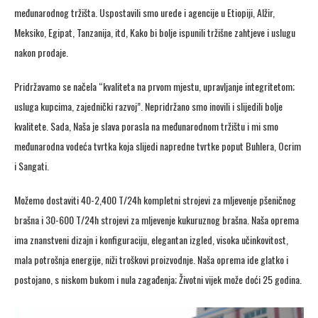
međunarodnog tržišta. Uspostavili smo urede i agencije u Etiopiji, Alžir,
Meksiko, Egipat, Tanzanija, itd, Kako bi bolje ispunili tržišne zahtjeve i uslugu
nakon prodaje.
Pridržavamo se načela “kvaliteta na prvom mjestu, upravljanje integritetom;
usluga kupcima, zajednički razvoj”. Nepridržano smo inovili i slijedili bolje
kvalitete. Sada, Naša je slava porasla na međunarodnom tržištu i mi smo
međunarodna vodeća tvrtka koja slijedi napredne tvrtke poput Buhlera, Ocrim
i Sangati.
Možemo dostaviti 40-2,400 T/24h kompletni strojevi za mljevenje pšeničnog
brašna i 30-600 T/24h strojevi za mljevenje kukuruznog brašna. Naša oprema
ima znanstveni dizajn i konfiguraciju, elegantan izgled, visoka učinkovitost,
mala potrošnja energije, niži troškovi proizvodnje. Naša oprema ide glatko i
postojano, s niskom bukom i nula zagađenja; Životni vijek može doći 25 godina.