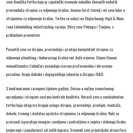
smo dionička tvrtka koju je zajednički osnovalo nekoliko domaćih vodećih
proizvođača strojeva za mljevenje brašna. Imamo čvrst temelj i mi smo lider u
strojevima za mljevenje brašna. Tvrtka se nalazi na Shijiazhuang High & Nova
zona tehnološkog industrijskog razvoja. Blizu smo Pekinga i Tianjina, s
prikladnim prometom.
Posvetili smo se dizajnu, proizvodnja i prodaja kompletnih strojeva za
mljevenje pšeničnog i kukuruznog brašna već duže vrijeme. Glavni članovi
menadžmenta i tehničari posjeduju izvrsnu profesionalnu i obrazovnu
pozadinu. Imaju duboko i dugogodišnje iskustvo u dizajnu i R&D.
S kontinuiranim razvojem tijekom godina, Ovisno o načinu znanstvenog
upravljanja i strogom sustavu kontrole kvalitete, Narasli smo u sveobuhvatnu
tvrtku koja integrira krajnje usluge dizajna, proizvodnja, prodajni, montaža,
debelo, trening i dodatna opskrba strojevima za mljevenje brašna. Naši se
proizvodi isporučuju mnogim zemljama i područjima u svijetu i dobivaju široko
povjerenje i popularnost od naših kupaca. Osnovali smo prijateljsku atmosferu