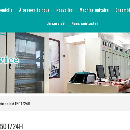
omicile
À propos de nous
Nouvelles
Machine unitaire
Ensembl
Un service
Nous contacter
terie de blé 150T/24H
é 150T/24H